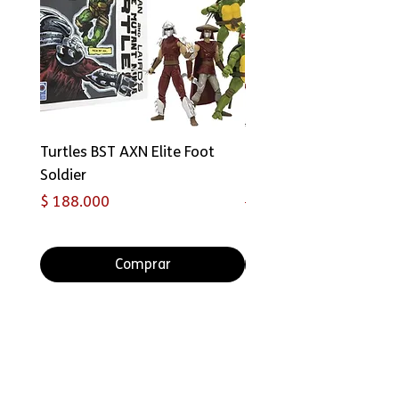
Turtles BST AXN Elite Foot
NECA Dinamica para f
Soldier
7¨ con 2 Bases
Precio
Precio
Precio de oferta
$ 188.000
$ 87.000
Comprar