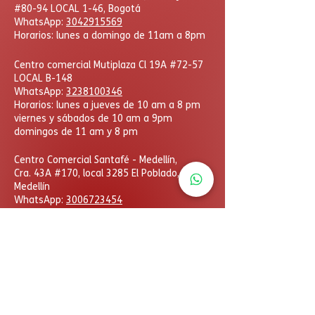
#80-94 LOCAL 1-46, Bogotá
WhatsApp:
3042915569
Horarios: lunes a domingo de 11am a 8pm
Centro comercial Mutiplaza Cl 19A #72-57
LOCAL B-148
WhatsApp
:
3238100346
Horarios: lunes a jueves de 10 am a 8 pm
viernes y sábados de 10 am a 9pm
domingos de 11 am y 8 pm
​Centro Comercial Santafé - Medellín,
Cra. 43A #170, local 3285 El Poblado,
Medellín
WhatsApp:
3006723454
Horarios: lunes a domingo
de 11am a 8pm
DcHobbies © Todos los derechos reservados. Las
eventuales promociones, descuentos y plazos de
pago expuestos aquí son válidos sólo para compras
vía internet. Las fotos, textos y diseños aquí
publicados son propiedad de la marca. Se prohíbe el
uso total o parcial sin autorización previa.