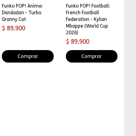
Funko POP! Anime:
Funko POP! Football:
Dandadan - Turbo
French Football
Granny Cat
Federation - Kylian
Mbappe (World Cup
Precio
$ 89.900
2026)
Precio
$ 89.900
Comprar
Comprar