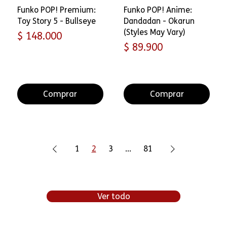
Funko POP! Premium:
Funko POP! Anime:
Toy Story 5 - Bullseye
Dandadan - Okarun
(Styles May Vary)
Precio
$ 148.000
Precio
$ 89.900
Comprar
Comprar
1
2
3
...
81
Ver todo