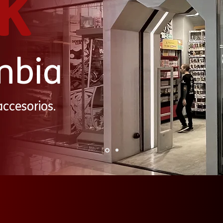
k
mbia
accesorios.