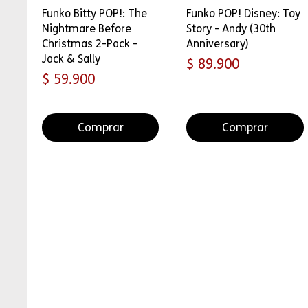
Funko Bitty POP!: The
Funko POP! Disney: Toy
Nightmare Before
Story - Andy (30th
Christmas 2-Pack -
Anniversary)
Jack & Sally
Precio
$ 89.900
Precio
$ 59.900
Comprar
Comprar