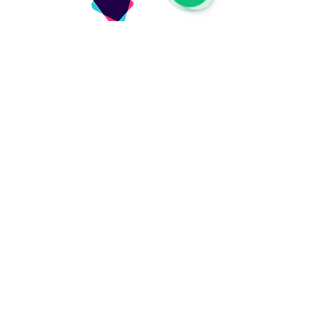
AYUDA
LEGALES
Política de Envíos
Términos y Condiciones
Cambios, Devoluciones y Garantías
Política de Privacidad
Derecho de retracto
Superintendencia de industria
Tratamiento de datos personales