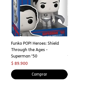
Funko POP! Heroes: Shield
Copia de FUNKO Bitty 
Through the Ages -
Ride: Star Wars - Han 
Superman '50
with Millennium Falco
Precio
Precio
$ 89.900
$ 69.000
Comprar