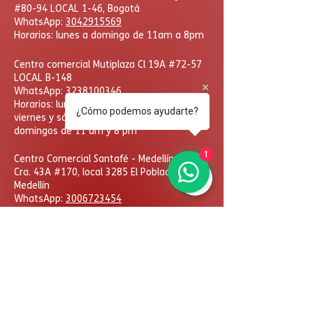
#80-94 LOCAL 1-46, Bogotá
WhatsApp:
3042915569
Horarios: lunes a domingo de 11am a 8pm
Centro comercial Mutiplaza Cl 19A #72-57
LOCAL B-148
WhatsApp
:
3238100346
Horarios: lunes a jueves de 10 am a 8 pm
¿Cómo podemos ayudarte?
viernes y sábados de 10 am a 9pm
domingos de 11 am y 8 pm
1
​Centro Comercial Santafé - Medellín,
Cra. 43A #170, local 3285 El Poblado,
Medellín
WhatsApp:
3006723454
Horarios: lunes a domingo
de 11am a 8pm
DcHobbies © Todos los derechos reservados. Las
eventuales promociones, descuentos y plazos de
pago expuestos aquí son válidos sólo para compras
vía internet. Las fotos, textos y diseños aquí
publicados son propiedad de la marca. Se prohíbe el
uso total o parcial sin autorización previa.