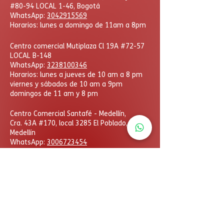
#80-94 LOCAL 1-46, Bogotá
WhatsApp:
3042915569
Horarios: lunes a domingo de 11am a 8pm
Centro comercial Mutiplaza Cl 19A #72-57
LOCAL B-148
WhatsApp
:
3238100346
Horarios: lunes a jueves de 10 am a 8 pm
viernes y sábados de 10 am a 9pm
domingos de 11 am y 8 pm
​Centro Comercial Santafé - Medellín,
Cra. 43A #170, local 3285 El Poblado,
Medellín
WhatsApp:
3006723454
Horarios: lunes a domingo
de 11am a 8pm
DcHobbies © Todos los derechos reservados. Las
eventuales promociones, descuentos y plazos de
pago expuestos aquí son válidos sólo para compras
vía internet. Las fotos, textos y diseños aquí
publicados son propiedad de la marca. Se prohíbe el
uso total o parcial sin autorización previa.