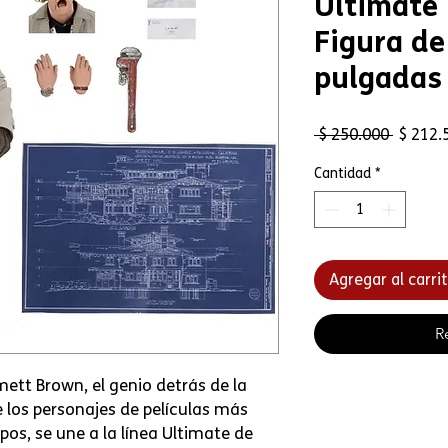
Ultimate
Figura de
pulgadas
Precio
 $ 250.000 
$ 212.
Cantidad
*
Agregar al carri
R
ett Brown, el genio detrás de la
los personajes de películas más
os, se une a la línea Ultimate de