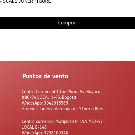
 SCALE JOKER FIGURE
Comprar
Puntos de venta
Centro Comercial Titán Plaza, Av. Boyacá
#80-94 LOCAL 1-46, Bogotá
WhatsApp:
3042915569
Horarios: lunes a domingo de 11am a 8pm
Centro comercial Mutiplaza Cl 19A #72-57
LOCAL B-148
WhatsApp
:
3238100346