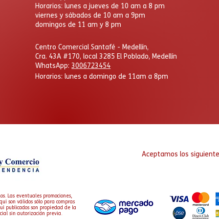
Horarios: lunes a jueves de 10 am a 8 pm
viernes y sábados de 10 am a 9pm
domingos de 11 am y 8 pm
​Centro Comercial Santafé - Medellín,
Cra. 43A #170, local 3285 El Poblado, Medellín
WhatsApp:
3006723454
Horarios: lunes a domingo
de 11am a 8pm
Aceptamos los siguient
os. Las eventuales promociones,
quí son válidos sólo para compras
aquí publicados son propiedad de la
cial sin autorización previa.