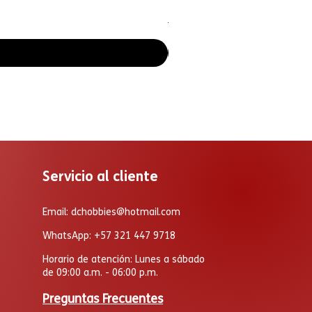
Universal Monsters x TMNT
Precio
Precio de oferta
$ 270.000
$ 229.500
Servicio al cliente
Email:
dchobbies@hotmail.com
WhatsApp: +57 321 447 9718
Horario de atención: Lunes a sábado
de 09:00 a.m. - 06:00 p.m.
Preguntas Frecuentes