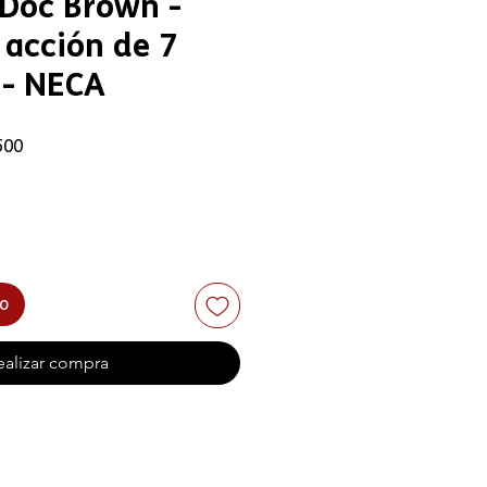
 Doc Brown -
 acción de 7
 - NECA
Precio de oferta
500
to
ealizar compra