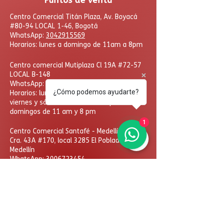
Centro Comercial Titán Plaza, Av. Boyacá
#80-94 LOCAL 1-46, Bogotá
WhatsApp:
3042915569
Horarios: lunes a domingo de 11am a 8pm
Centro comercial Mutiplaza Cl 19A #72-57
LOCAL B-148
WhatsApp
:
3238100346
¿Cómo podemos ayudarte?
Horarios: lunes a jueves de 10 am a 8 pm
viernes y sábados de 10 am a 9pm
domingos de 11 am y 8 pm
1
​Centro Comercial Santafé - Medellín,
Cra. 43A #170, local 3285 El Poblado,
Medellín
WhatsApp:
3006723454
Horarios: lunes a domingo
de 11am a 8pm
DcHobbies © Todos los derechos reservados. Las
eventuales promociones, descuentos y plazos de
pago expuestos aquí son válidos sólo para compras
vía internet. Las fotos, textos y diseños aquí