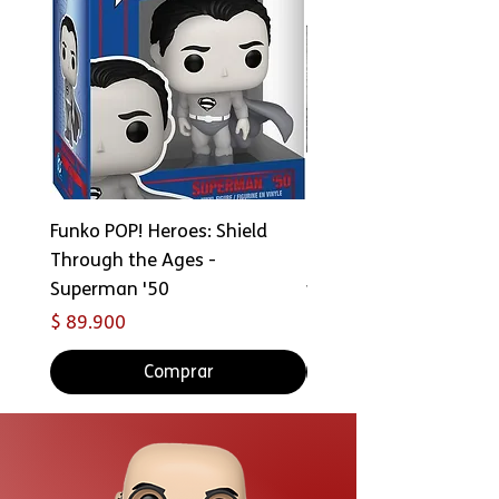
Funko POP! Heroes: Shield
Copia de FUNKO Bitty 
Through the Ages -
Ride: Star Wars - Han 
Superman '50
with Millennium Falco
Precio
Precio
$ 89.900
$ 69.000
Comprar