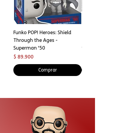
Funko POP! Heroes: Shield
Copia de FUNKO Bitty 
Through the Ages -
Ride: Star Wars - Han 
Superman '50
with Millennium Falco
Precio
Precio
$ 89.900
$ 69.000
Comprar