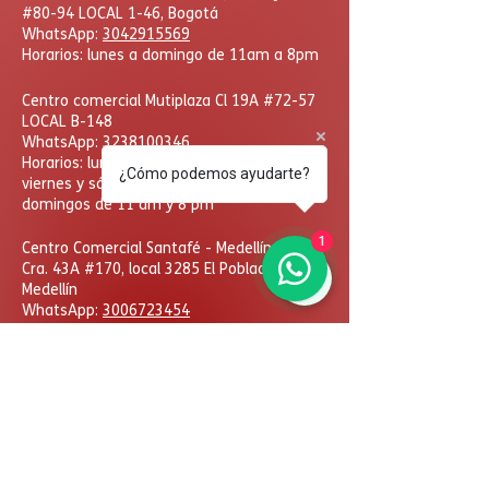
#80-94 LOCAL 1-46, Bogotá
WhatsApp:
3042915569
Horarios: lunes a domingo de 11am a 8pm
Centro comercial Mutiplaza Cl 19A #72-57
LOCAL B-148
WhatsApp
:
3238100346
Horarios: lunes a jueves de 10 am a 8 pm
¿Cómo podemos ayudarte?
viernes y sábados de 10 am a 9pm
domingos de 11 am y 8 pm
1
​Centro Comercial Santafé - Medellín,
Cra. 43A #170, local 3285 El Poblado,
Medellín
WhatsApp:
3006723454
Horarios: lunes a domingo
de 11am a 8pm
DcHobbies © Todos los derechos reservados. Las
eventuales promociones, descuentos y plazos de
pago expuestos aquí son válidos sólo para compras
vía internet. Las fotos, textos y diseños aquí
publicados son propiedad de la marca. Se prohíbe el
uso total o parcial sin autorización previa.