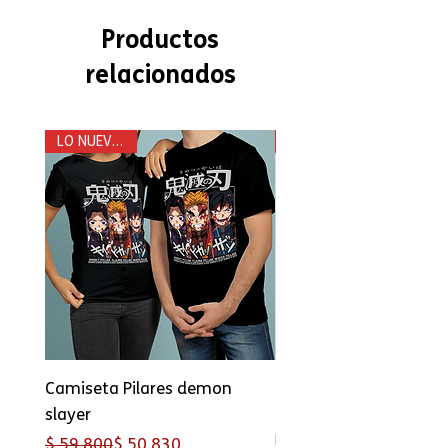
Productos
relacionados
LO NUEVO ! 👌
Camiseta Pilares demon
Camiseta Tokito
slayer
Precio
$ 59.800
PROMOCAMISETAS
Precio
Precio de oferta
$ 59.800
$ 50.830