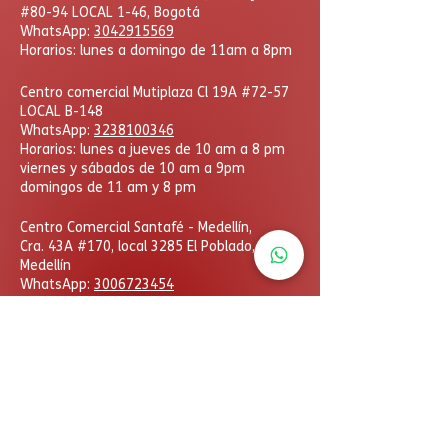
#80-94 LOCAL 1-46, Bogotá
WhatsApp:
3042915569
Horarios: lunes a domingo de 11am a 8pm
Centro comercial Mutiplaza Cl 19A #72-57
LOCAL B-148
WhatsApp
:
3238100346
Horarios: lunes a jueves de 10 am a 8 pm
viernes y sábados de 10 am a 9pm
domingos de 11 am y 8 pm
​Centro Comercial Santafé - Medellín,
Cra. 43A #170, local 3285 El Poblado,
Medellín
WhatsApp:
3006723454
Horarios: lunes a domingo
de 11am a 8pm
DcHobbies © Todos los derechos reservados. Las
eventuales promociones, descuentos y plazos de
pago expuestos aquí son válidos sólo para compras
vía internet. Las fotos, textos y diseños aquí
publicados son propiedad de la marca. Se prohíbe el
uso total o parcial sin autorización previa.