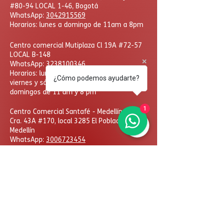
#80-94 LOCAL 1-46, Bogotá
WhatsApp:
3042915569
Horarios: lunes a domingo de 11am a 8pm
Centro comercial Mutiplaza Cl 19A #72-57
LOCAL B-148
WhatsApp
:
3238100346
Horarios: lunes a jueves de 10 am a 8 pm
¿Cómo podemos ayudarte?
viernes y sábados de 10 am a 9pm
domingos de 11 am y 8 pm
1
​Centro Comercial Santafé - Medellín,
Cra. 43A #170, local 3285 El Poblado,
Medellín
WhatsApp:
3006723454
Horarios: lunes a domingo
de 11am a 8pm
DcHobbies © Todos los derechos reservados. Las
eventuales promociones, descuentos y plazos de
pago expuestos aquí son válidos sólo para compras
vía internet. Las fotos, textos y diseños aquí
publicados son propiedad de la marca. Se prohíbe el
uso total o parcial sin autorización previa.