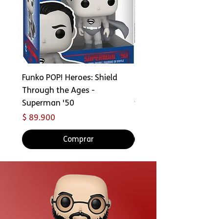
Funko POP! Heroes: Shield
Copia de FUNKO Bitty 
Through the Ages -
Ride: Star Wars - Han 
Superman '50
with Millennium Falco
Precio
Precio
$ 89.900
$ 69.000
Comprar