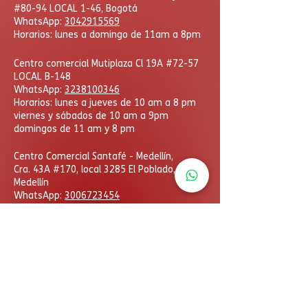
#80-94 LOCAL 1-46, Bogotá
WhatsApp:
3042915569
Horarios: lunes a domingo de 11am a 8pm
Centro comercial Mutiplaza Cl 19A #72-57
LOCAL B-148
WhatsApp
:
3238100346
Horarios: lunes a jueves de 10 am a 8 pm
viernes y sábados de 10 am a 9pm
domingos de 11 am y 8 pm
​Centro Comercial Santafé - Medellín,
Cra. 43A #170, local 3285 El Poblado,
Medellín
WhatsApp:
3006723454
Horarios: lunes a domingo
de 11am a 8pm
DcHobbies © Todos los derechos reservados. Las
eventuales promociones, descuentos y plazos de
pago expuestos aquí son válidos sólo para compras
vía internet. Las fotos, textos y diseños aquí
publicados son propiedad de la marca. Se prohíbe el
uso total o parcial sin autorización previa.