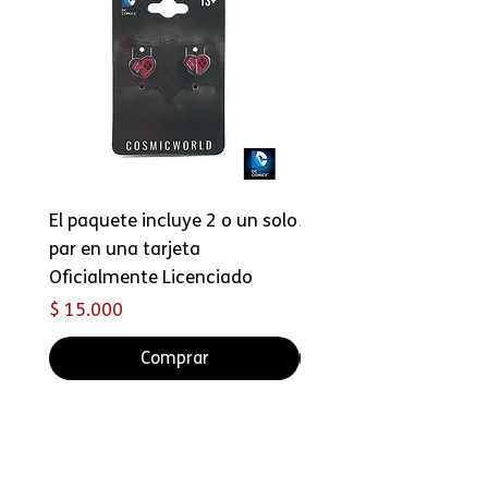
El paquete incluye 2 o un solo
ARETES BATMAN BEYO
par en una tarjeta
Precio
$ 15.000
Oficialmente Licenciado
Precio
$ 15.000
Comprar