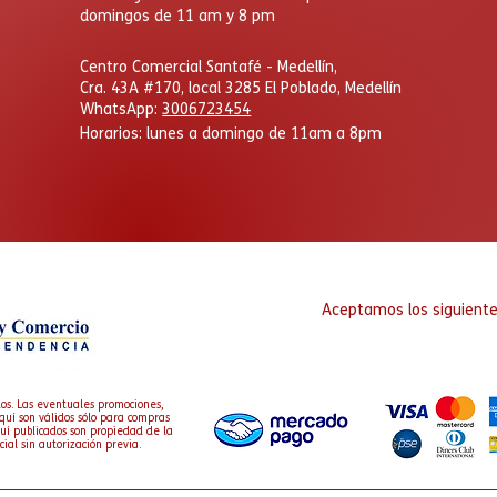
domingos de 11 am y 8 pm
​Centro Comercial Santafé - Medellín,
Cra. 43A #170, local 3285 El Poblado, Medellín
WhatsApp:
3006723454
Horarios: lunes a domingo
de 11am a 8pm
Aceptamos los siguient
os. Las eventuales promociones,
quí son válidos sólo para compras
aquí publicados son propiedad de la
cial sin autorización previa.