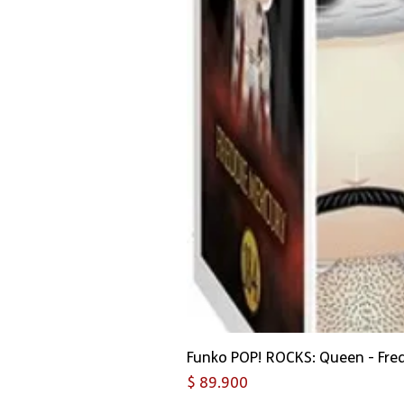
Funko POP! ROCKS: Queen - Fre
Precio
$ 89.900