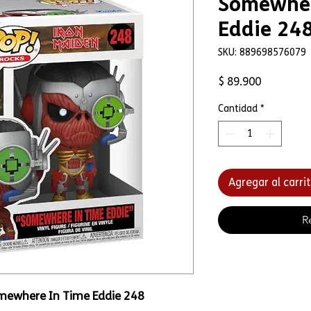
Somewher
Eddie 24
SKU: 889698576079
Precio
$ 89.900
Cantidad
*
Agregar al carri
R
mewhere In Time Eddie 248