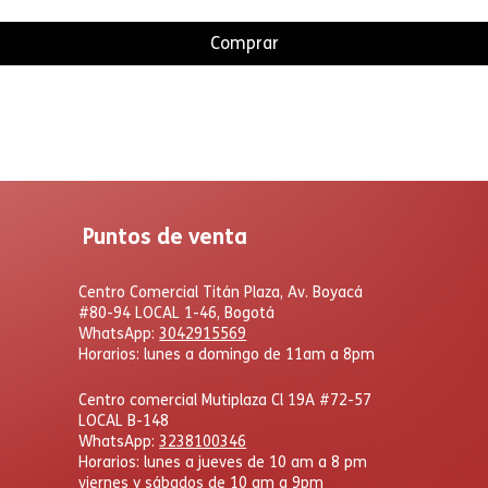
Comprar
Puntos de venta
Centro Comercial Titán Plaza, Av. Boyacá
#80-94 LOCAL 1-46, Bogotá
WhatsApp:
3042915569
Horarios: lunes a domingo de 11am a 8pm
Centro comercial Mutiplaza Cl 19A #72-57
LOCAL B-148
WhatsApp
:
3238100346
Horarios: lunes a jueves de 10 am a 8 pm
viernes y sábados de 10 am a 9pm