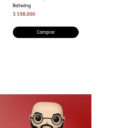
Batwing
Throne
Precio
Precio
$ 198.000
$ 149.000
Comprar