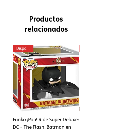
Productos
relacionados
Disponible
Funko ¡Pop! Ride Super Deluxe:
Funko POP! Películas: L
DC - The Flash, Batman en
la Justicia - Darkseid 