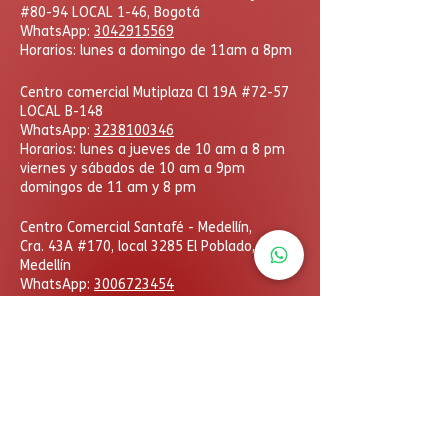
#80-94 LOCAL 1-46, Bogotá
WhatsApp:
3042915569
Horarios: lunes a domingo de 11am a 8pm
Centro comercial Mutiplaza Cl 19A #72-57
LOCAL B-148
WhatsApp
:
3238100346
Horarios: lunes a jueves de 10 am a 8 pm
viernes y sábados de 10 am a 9pm
domingos de 11 am y 8 pm
​Centro Comercial Santafé - Medellín,
Cra. 43A #170, local 3285 El Poblado,
Medellín
WhatsApp:
3006723454
Horarios: lunes a domingo
de 11am a 8pm
DcHobbies © Todos los derechos reservados. Las
eventuales promociones, descuentos y plazos de
pago expuestos aquí son válidos sólo para compras
vía internet. Las fotos, textos y diseños aquí
publicados son propiedad de la marca. Se prohíbe el
uso total o parcial sin autorización previa.