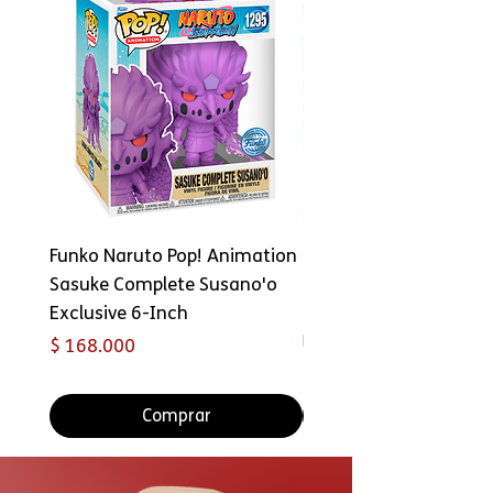
Funko Naruto Pop! Animation
FUNKO POP! ANIME: D
Sasuke Complete Susano'o
Ball Z - Burter 1494
Exclusive 6-Inch
Precio
$ 79.900
PROMO 4X5
Precio
$ 168.000
Comprar