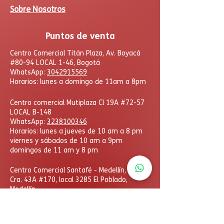
Sobre Nosotros
Puntos de venta
Centro Comercial Titán Plaza, Av. Boyacá
#80-94 LOCAL 1-46, Bogotá
WhatsApp:
3042915569
Horarios: lunes a domingo de 11am a 8pm
Centro comercial Mutiplaza Cl 19A #72-57
LOCAL B-148
WhatsApp
:
3238100346
Horarios: lunes a jueves de 10 am a 8 pm
viernes y sábados de 10 am a 9pm
domingos de 11 am y 8 pm
​Centro Comercial Santafé - Medellín,
Cra. 43A #170, local 3285 El Poblado,
Medellín
WhatsApp:
3006723454
Horarios: lunes a domingo
de 11am a 8pm