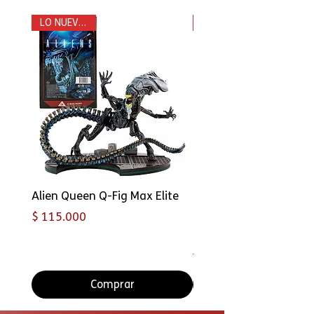
LO NUEVO ! 👌
New
Alien Queen Q-Fig Max Elite
Deadpool & Wolverine 
Legends Headpool con
Precio
$ 115.000
de acción Logan de 6 
Precio
Precio de oferta
$ 198.000
Comprar