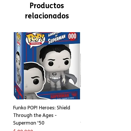
Productos
relacionados
Funko POP! Heroes: Shield
Copia de FUNKO Bitty 
Through the Ages -
Ride: Star Wars - Han 
Superman '50
with Millennium Falco