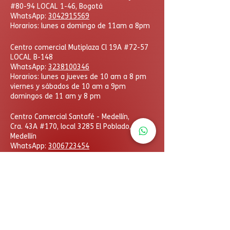
#80-94 LOCAL 1-46, Bogotá
WhatsApp:
3042915569
Horarios: lunes a domingo de 11am a 8pm
Centro comercial Mutiplaza Cl 19A #72-57
LOCAL B-148
WhatsApp
:
3238100346
Horarios: lunes a jueves de 10 am a 8 pm
viernes y sábados de 10 am a 9pm
domingos de 11 am y 8 pm
​Centro Comercial Santafé - Medellín,
Cra. 43A #170, local 3285 El Poblado,
Medellín
WhatsApp:
3006723454
Horarios: lunes a domingo
de 11am a 8pm
DcHobbies © Todos los derechos reservados. Las
eventuales promociones, descuentos y plazos de
pago expuestos aquí son válidos sólo para compras
vía internet. Las fotos, textos y diseños aquí
publicados son propiedad de la marca. Se prohíbe el
uso total o parcial sin autorización previa.