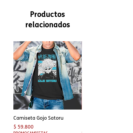
Productos
relacionados
Camiseta Gojo Satoru
Camiseta Thunder cat
Precio
Precio
$ 59.800
$ 59.800