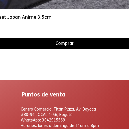
l set Japan Anime 3.5cm
Comprar
Puntos de venta
Centro Comercial Titán Plaza, Av. Boyacá
#80-94 LOCAL 1-46, Bogotá
WhatsApp:
3042915569
Horarios: lunes a domingo de 11am a 8pm