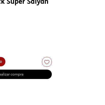
k Super Saiyan
to
ealizar compra