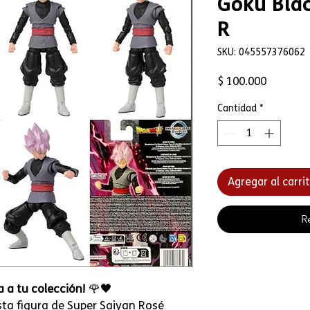
Goku Blac
R
SKU: 045557376062
Precio
$ 100.000
Cantidad
*
Agregar al carri
R
a a tu colección!
🌹🖤
sta figura de Super Saiyan Rosé