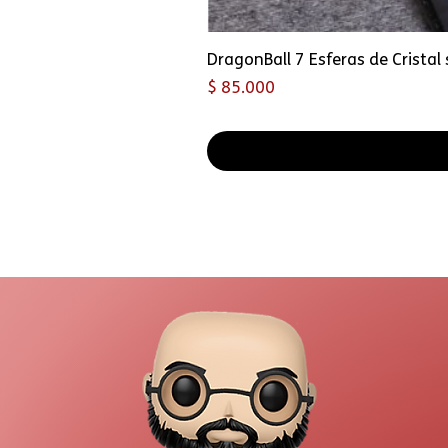
DragonBall 7 Esferas de Crista
Precio
$ 85.000