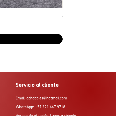
Inosuke Hashibira. figura 
Precio
Precio de oferta
$ 290.000
$ 217.500
Servicio al cliente
Email:
dchobbies@hotmail.com
WhatsApp: +57 321 447 9718
Horario de atención: Lunes a sábado