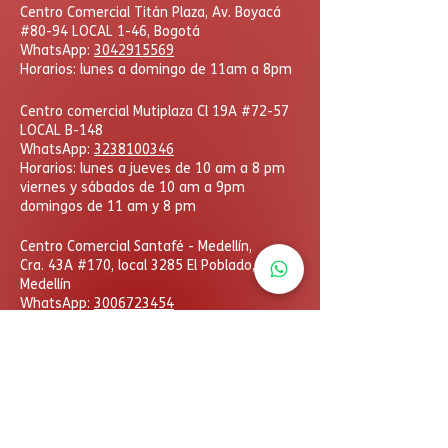
Centro Comercial Titán Plaza, Av. Boyacá
#80-94 LOCAL 1-46, Bogotá
WhatsApp:
3042915569
Horarios: lunes a domingo de 11am a 8pm
Centro comercial Mutiplaza Cl 19A #72-57
LOCAL B-148
WhatsApp
:
3238100346
Horarios: lunes a jueves de 10 am a 8 pm
viernes y sábados de 10 am a 9pm
domingos de 11 am y 8 pm
​Centro Comercial Santafé - Medellín,
Cra. 43A #170, local 3285 El Poblado,
Medellín
WhatsApp:
3006723454
Horarios: lunes a domingo
de 11am a 8pm
DcHobbies © Todos los derechos reservados. Las
eventuales promociones, descuentos y plazos de
pago expuestos aquí son válidos sólo para compras
vía internet. Las fotos, textos y diseños aquí
publicados son propiedad de la marca. Se prohíbe el